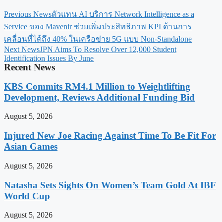
Previous News
ตัวแทน AI บริการ Network Intelligence as a
Service ของ Mavenir ช่วยเพิ่มประสิทธิภาพ KPI ด้านการ
เคลื่อนที่ได้ถึง 40% ในเครือข่าย 5G แบบ Non-Standalone
Next News
JPN Aims To Resolve Over 12,000 Student
Identification Issues By June
Recent News
KBS Commits RM4.1 Million to Weightlifting
Development, Reviews Additional Funding Bid
August 5, 2026
Injured New Joe Racing Against Time To Be Fit For
Asian Games
August 5, 2026
Natasha Sets Sights On Women’s Team Gold At IBF
World Cup
August 5, 2026